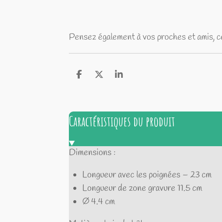
Pensez également à vos proches et amis, ce
P
P
P
a
a
a
r
r
r
t
t
t
a
a
a
Caractéristiques du produit
g
g
g
e
e
e
r
r
r
Dimensions :
Longueur avec les poignées – 23 cm
Longueur de zone gravure 11.5 cm
Ø 4.4 cm