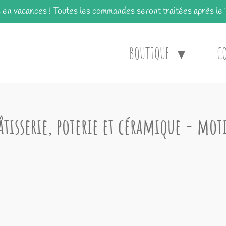
n vacances ! Toutes les commandes seront traitées après le
BOUTIQUE
C
âtisserie, poterie et céramique - moti