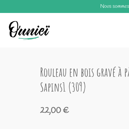
Nous sommes e
Passer
au
contenu
principal
Rouleau en bois gravé à p
Sapins1 (309)
22,00 €