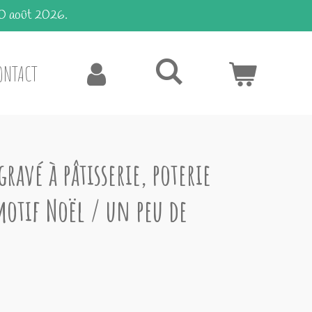
10 août 2026.
ONTACT
ravé à pâtisserie, poterie
motif Noël / un peu de