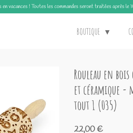
en vacances ! Toutes les commandes seront traitées après le 
BOUTIQUE
C
Rouleau en bois g
et céramique - 
tout 1 (035)
22,00 €