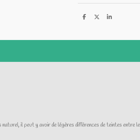
P
P
P
a
a
a
r
r
r
t
t
t
a
a
a
g
g
g
e
e
e
r
r
r
naturel, il peut y avoir de légères différences de teintes entre le