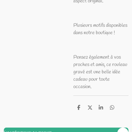
aspect original.
Plusieurs motifs disponibles
dans notre boutique !
Pensez également à vos
proches et amis, ce rouleau
gravé est une belle idée
cadeau pour toute
occasion.
P
P
P
P
a
a
a
a
r
r
r
r
t
t
t
t
a
a
a
a