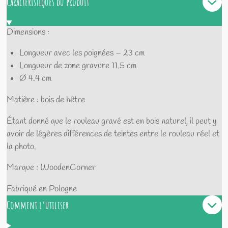
Caractéristiques du produit
g
g
g
g
e
e
e
e
r
r
r
r
Dimensions :
Longueur avec les poignées – 23 cm
Longueur de zone gravure 11.5 cm
Ø 4.4 cm
Matière : bois de hêtre
Étant donné que le rouleau gravé est en bois naturel, il peut y
avoir de légères différences de teintes entre le rouleau réel et
la photo.
Marque : WoodenCorner
Fabriqué en Pologne
Comment l’utiliser