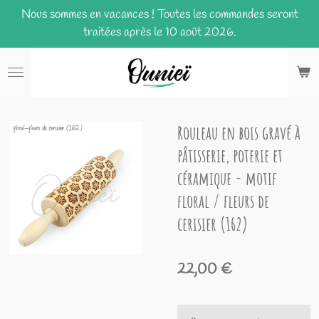
Nous sommes en vacances ! Toutes les commandes seront
Passer
traitées après le 10 août 2026.
au
contenu
principal
Rouleau en bois gravé à
pâtisserie, poterie et
céramique - motif
floral / fleurs de
cerisier (162)
22,00 €