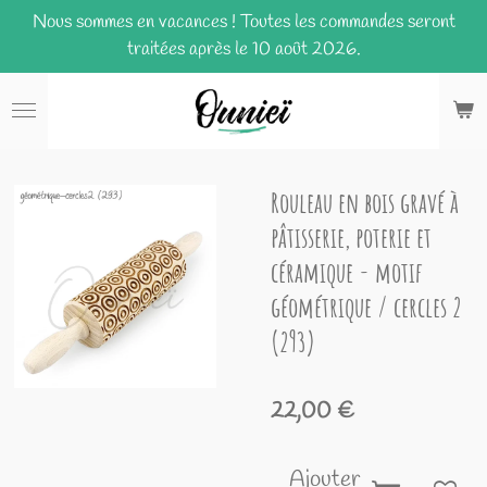
Nous sommes en vacances ! Toutes les commandes seront
Passer
traitées après le 10 août 2026.
au
contenu
principal
Rouleau en bois gravé à
pâtisserie, poterie et
céramique - motif
géométrique / cercles 2
(293)
22,00 €
Ajouter