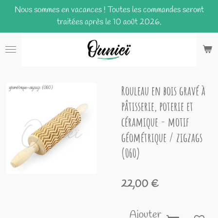
Nous sommes en vacances ! Toutes les commandes seront
Passer
traitées après le 10 août 2026.
au
contenu
principal
Rouleau en bois gravé à
pâtisserie, poterie et
céramique - motif
géométrique / zigzags
(060)
22,00 €
Ajouter