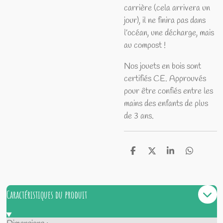
carrière (cela arrivera un
jour), il ne finira pas dans
l’océan, une décharge, mais
au compost !
Nos jouets en bois sont
certifiés CE. Approuvés
pour être confiés entre les
mains des enfants de plus
de 3 ans.
P
P
P
P
a
a
a
a
r
r
r
r
t
t
t
t
a
a
a
a
Caractéristiques du produit
g
g
g
g
e
e
e
e
r
r
r
r