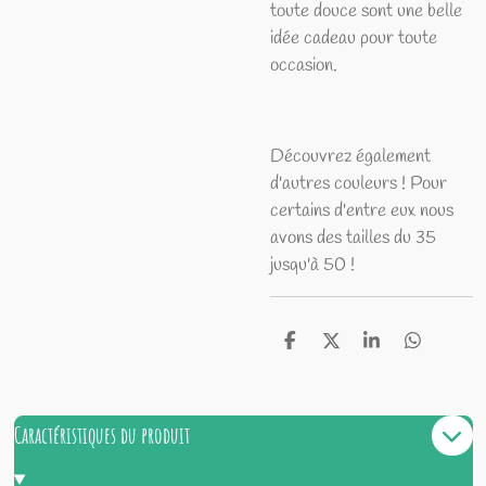
toute douce sont une belle
idée cadeau pour toute
occasion.
Découvrez également
d'autres couleurs ! Pour
certains d'entre eux nous
avons des tailles du 35
jusqu'à 50 !
P
P
P
P
a
a
a
a
r
r
r
r
t
t
t
t
a
a
a
a
Caractéristiques du produit
g
g
g
g
e
e
e
e
r
r
r
r